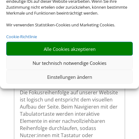
eindeutige IDs auf dieser Website verarbeiten. Wenn Sie ihre
Zustimmung nicht erteilen oder zurückziehen, können bestimmte
Alle interaktiven Elemente auf unserer
Merkmale und Funktionen beeinträchtigt werden.
Website – wie Links, Buttons oder
Formularfelder – zeigen klar sichtbar an,
Wir verwenden Statistiken-Cookies und Marketing Cookies.
wenn sie per Tastatur ausgewählt werden.
Cookie-Richtlinie
So ermöglichen wir eine vollständige
Bedienung auch ohne Maus.
Alle Cookies akzeptieren
Nur technisch notwendige Cookies
Sinnvolle Fokusreihenfolge bei
Einstellungen ändern
Tastaturnutzung
Die Fokusreihenfolge auf unserer Website
ist logisch und entspricht dem visuellen
Aufbau der Seite. Beim Navigieren mit der
Tabulatortaste werden interaktive
Elemente in einer nachvollziehbaren
Reihenfolge durchlaufen, sodass
Nutzer:innen mit Tastatur oder