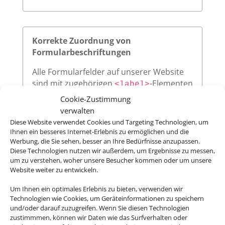
Korrekte Zuordnung von
Formularbeschriftungen
Alle Formularfelder auf unserer Website
sind mit zugehörigen
-Elementen
<label>
versehen, die über das
-Attribut
for
Cookie-Zustimmung
eindeutig auf die jeweilige
des
id
verwalten
Eingabefeldes verweisen. Diese klare
Diese Website verwendet Cookies und Targeting Technologien, um
Ihnen ein besseres Internet-Erlebnis zu ermöglichen und die
Zuordnung verbessert die
Werbung, die Sie sehen, besser an Ihre Bedürfnisse anzupassen.
Nutzerfreundlichkeit und sorgt dafür,
Diese Technologien nutzen wir außerdem, um Ergebnisse zu messen,
dass assistive Technologien wie
um zu verstehen, woher unsere Besucher kommen oder um unsere
Screenreader die Beschriftungen korrekt
Website weiter zu entwickeln.
vorlesen.
Um Ihnen ein optimales Erlebnis zu bieten, verwenden wir
Technologien wie Cookies, um Geräteinformationen zu speichern
und/oder darauf zuzugreifen. Wenn Sie diesen Technologien
zustimmmen, können wir Daten wie das Surfverhalten oder
Sichtbarer Fokus