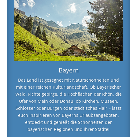
Bayern
Das Land ist gesegnet mit Naturschönheiten und
mit einer reichen Kulturlandschaft. Ob Bayerischer
Wald, Fichtelgebirge, die Hochflächen der Rhön, die
Ufer von Main oder Donau, ob Kirchen, Museen,
Schlösser oder Burgen oder städtisches Flair – lasst
euch inspirieren von Bayerns Urlaubsangeboten,
entdeckt und genießt die Schönheiten der
bayerischen Regionen und ihrer Städte!