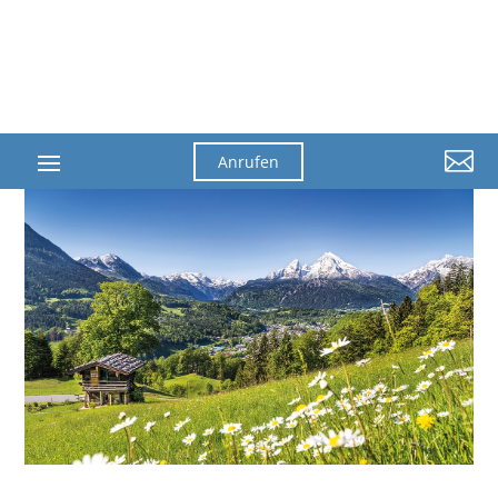

Anrufen