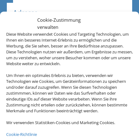
Adresse
Cookie-Zustimmung
Aerotransa Reiseservice e.K.
verwalten
Freiheitstraße 72
Diese Website verwendet Cookies und Targeting Technologien, um
D-67434 Neustadt
Ihnen ein besseres Internet-Erlebnis zu ermöglichen und die
Werbung, die Sie sehen, besser an Ihre Bedürfnisse anzupassen.
Diese Technologien nutzen wir außerdem, um Ergebnisse zu messen,
Kontakt
um zu verstehen, woher unsere Besucher kommen oder um unsere
Website weiter zu entwickeln.
06321 3850680
Um Ihnen ein optimales Erlebnis zu bieten, verwenden wir
service@aerotransa.de
Technologien wie Cookies, um Geräteinformationen zu speichern
und/oder darauf zuzugreifen. Wenn Sie diesen Technologien
zustimmmen, können wir Daten wie das Surfverhalten oder
Öffnungszeiten
eindeutige IDs auf dieser Website verarbeiten. Wenn Sie ihre
Zustimmung nicht erteilen oder zurückziehen, können bestimmte
Merkmale und Funktionen beeinträchtigt werden.
Wir verwenden Statistiken-Cookies und Marketing Cookies.
Cookie-Richtlinie