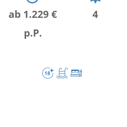
ab 1.229 €
4
p.P.